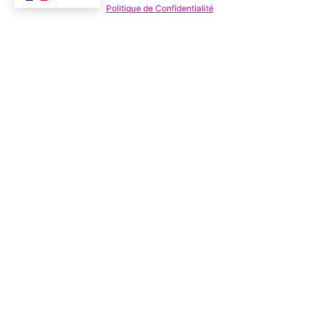
Politique de Confidentialité
WE DON'T FIX
YOU. WE
EMPOWER
YOU
.
Tu n’as pas besoin qu’on te répare. Ni qu’on
t’embellisse.
Tu n’as rien à prouver.