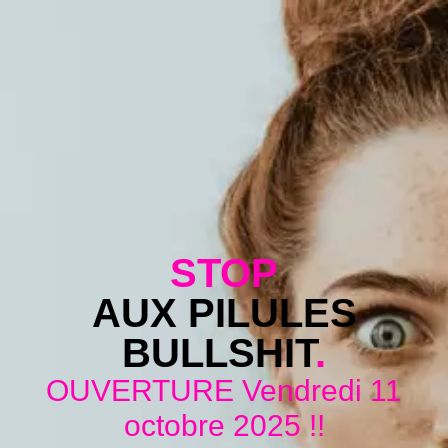
STOP
AUX PILULES
BULLSHIT
.
OUVERTURE Vendredi 11
octobre 2025 !!