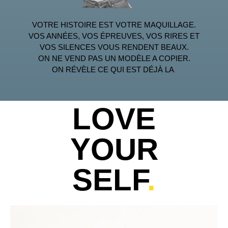
VOTRE HISTOIRE EST VOTRE MAQUILLAGE.
VOS ANNÉES, VOS ÉPREUVES, VOS RIRES ET
VOS SILENCES VOUS RENDENT BEAUX.
ON NE VEND PAS UN MODÈLE A COPIER.
ON RÉVÈLE CE QUI EST DÉJÀ LA
.
LOVE
YOUR
SELF
.