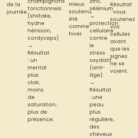
champignons
zinc,
mieux
de la
Résultat
fonctionnels
sélénium
soutenu,
journée.
: vous
(shiitake,
→
été
soutenez
hydne
protection
comme
vos
hérisson,
cellulaire
hiver.
cellules
cordyceps)
contre
avant
→
le
que les
Résultat
stress
signes
: un
oxydatif
ne se
mental
(anti-
voient.
plus
âge).
clair,
→
moins
Résultat
de
: une
saturation,
peau
plus de
plus
présence.
régulière,
des
cheveux