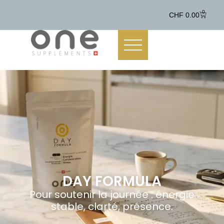
contenu
principal
0
CHF
0.00
DAY FORMULA
Pour soutenir la journée : énergie
stable, clarté, présence.