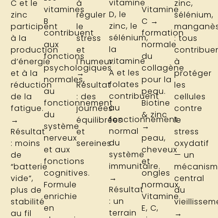
vitamine
C et le
à
zinc,
vitamines
Vitamine
D, le
zinc
réguler
sélénium,
B
C →
zinc, le
participent
le
manganè
contribuent
formation
sélénium,
à la
stress
: tous
aux
normale
la
production
et
contribue
fonctions
du
vitamine
d’énergie
l'humeur.
à
psychologiques
collagène
A et les
et à la
→
protéger
normales,
pour la
folates
réduction
Résultat
les
au
peau.
contribuent
de la
: des
cellules
fonctionnement
Biotine
au
fatigue.
journées
contre
du
& zinc
fonctionnement
→
équilibrées
le
système
→
normal
Résultat
et
stress
nerveux
peau,
du
: moins
sereines
oxydatif
et aux
cheveux
système
de
— un
fonctions
et
immunitaire.
“batterie
mécanis
cognitives.
ongles
→
vide”,
central
Formule
normaux.
Résultat
plus de
du
enrichie
Vitamine
: un
stabilité
vieillissem
en
E, C,
terrain
au fil
→