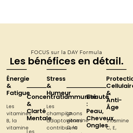
FOCUS sur la DAY Formula
Les bénéfices en détail.
Énergie
Stress
Protecti
&
&
Cellulair
Fatigue
Humeur
&
Concentration
Immunité
Beauté
Anti-
&
:
Les
Les
Âge
Clarté
Peau,
La
vitamines
champignons
Mentale
Cheveux,
vitamine
B, la
adaptogènes
Vitamine
Ongles
C, la
vitamine
contribuent
C, E,
Les