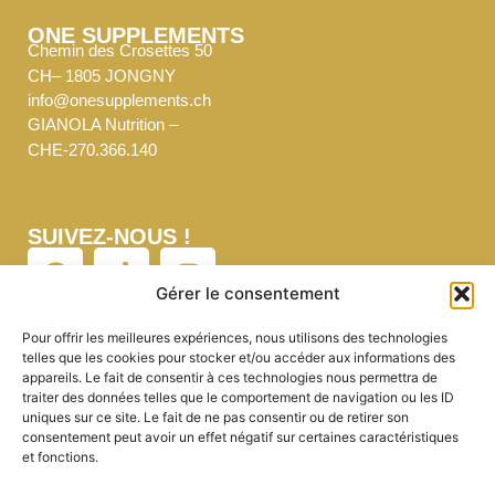
ONE SUPPLEMENTS
Chemin des Crosettes 50
CH– 1805 JONGNY
info@onesupplements.ch
GIANOLA Nutrition –
CHE-270.366.140
SUIVEZ-NOUS !
Gérer le consentement
Pour offrir les meilleures expériences, nous utilisons des technologies
telles que les cookies pour stocker et/ou accéder aux informations des
NEWSLETTER
appareils. Le fait de consentir à ces technologies nous permettra de
On vous envoie l’essentiel. Rien de plus.
traiter des données telles que le comportement de navigation ou les ID
uniques sur ce site. Le fait de ne pas consentir ou de retirer son
Ecrivez-nous pour nous en faire la demande :
consentement peut avoir un effet négatif sur certaines caractéristiques
info@onesupplements.ch
et fonctions.