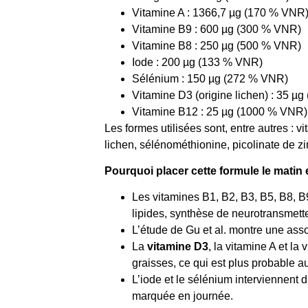
Vitamine A : 1366,7 µg (170 % VNR
Vitamine B9 : 600 µg (300 % VNR)
Vitamine B8 : 250 µg (500 % VNR)
Iode : 200 µg (133 % VNR)
Sélénium : 150 µg (272 % VNR)
Vitamine D3 (origine lichen) : 35 µ
Vitamine B12 : 25 µg (1000 % VNR)
Les formes utilisées sont, entre autres : 
lichen, sélénométhionine, picolinate de zin
Pourquoi placer cette formule le matin
Les vitamines B1, B2, B3, B5, B8, B
lipides, synthèse de neurotransmette
L’étude de Gu et al. montre une asso
La
vitamine D3
, la vitamine A et l
graisses, ce qui est plus probable a
L’iode et le sélénium interviennent 
marquée en journée.