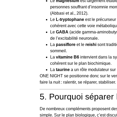
Le
magnésium
est largement étudié
personnes souffrant d’insomnie mo
(Abbasi et al., 2012).
Le
L-tryptophane
est le précurseur
cohérent avec cette voie métaboliqu
Le
GABA
(acide gamma-aminobutyriqu
de l’excitabilité neuronale.
La
passiflore
et le
reishi
sont tradit
sommeil.
La
vitamine B6
intervient dans la s
cohérent sur le plan biochimique.
La
taurine
a un rôle modulateur sur 
ONE NIGHT se positionne donc sur le ve
faire la nuit : ralentir, se réparer, stabiliser.
5. Pourquoi séparer 
De nombreux compléments proposent des for
simple. Sur le plan biologique, c’est discu