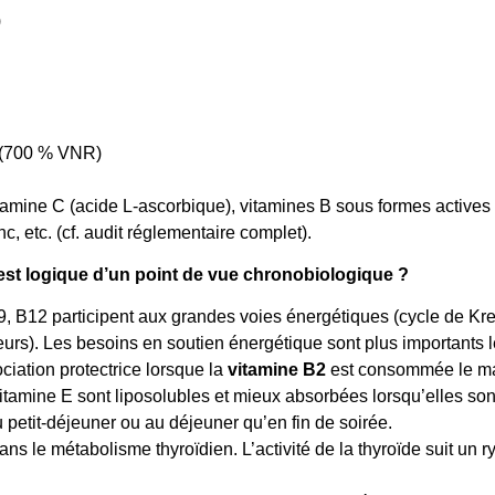
)
g (700 % VNR)
vitamine C (acide L-ascorbique), vitamines B sous formes active
c, etc. (cf. audit réglementaire complet).
 est logique d’un point de vue chronobiologique ?
9, B12 participent aux grandes voies énergétiques (cycle de Kr
urs). Les besoins en soutien énergétique sont plus importants le
ciation protectrice lorsque la
vitamine B2
est consommée le ma
a vitamine E sont liposolubles et mieux absorbées lorsqu’elles s
u petit-déjeuner ou au déjeuner qu’en fin de soirée.
dans le métabolisme thyroïdien. L’activité de la thyroïde suit u