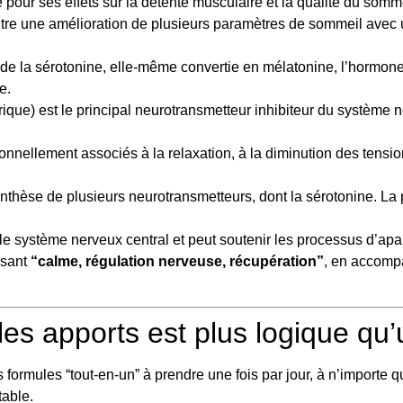
 pour ses effets sur la détente musculaire et la qualité du so
ntre une amélioration de plusieurs paramètres de sommeil ave
 de la sérotonine, elle-même convertie en mélatonine, l’hormone 
e.
e) est le principal neurotransmetteur inhibiteur du système nerv
ionnellement associés à la relaxation, à la diminution des tension
ynthèse de plusieurs neurotransmetteurs, dont la sérotonine. La 
le système nerveux central et peut soutenir les processus d’ap
rsant
“calme, régulation nerveuse, récupération”
, en accompa
les apports est plus logique qu’
mules “tout-en-un” à prendre une fois par jour, à n’importe qu
table.