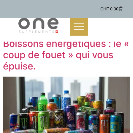
contenu
principal
0
CHF
0.00
Boissons énergétiques : le «
coup de fouet » qui vous
épuise.