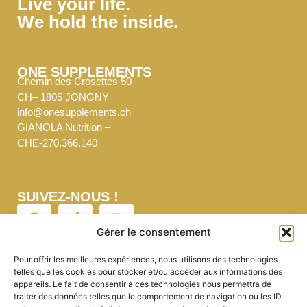
Live your life.
We hold the inside.
ONE SUPPLEMENTS
Chemin des Crosettes 50
CH– 1805 JONGNY
info@onesupplements.ch
GIANOLA Nutrition –
CHE-270.366.140
SUIVEZ-NOUS !
Gérer le consentement
Pour offrir les meilleures expériences, nous utilisons des technologies
telles que les cookies pour stocker et/ou accéder aux informations des
NEWSLETTER
appareils. Le fait de consentir à ces technologies nous permettra de
On vous envoie l’essentiel. Rien de plus.
traiter des données telles que le comportement de navigation ou les ID