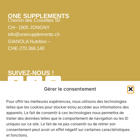
ONE SUPPLEMENTS
Chemin des Crosettes 50
CH– 1805 JONGNY
info@onesupplements.ch
GIANOLA Nutrition –
CHE-270.366.140
SUIVEZ-NOUS !
Gérer le consentement
Pour offrir les meilleures expériences, nous utilisons des technologies
telles que les cookies pour stocker et/ou accéder aux informations des
NEWSLETTER
appareils. Le fait de consentir à ces technologies nous permettra de
On vous envoie l’essentiel. Rien de plus.
traiter des données telles que le comportement de navigation ou les ID
uniques sur ce site. Le fait de ne pas consentir ou de retirer son
Ecrivez-nous pour nous en faire la demande :
consentement peut avoir un effet négatif sur certaines caractéristiques
info@onesupplements.ch
et fonctions.