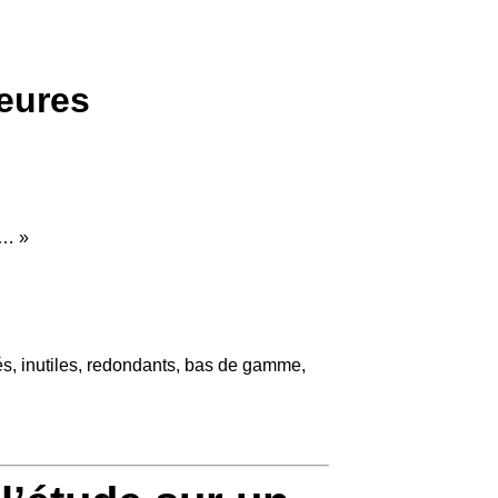
jeures
S… »
és, inutiles, redondants, bas de gamme,