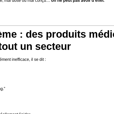
sé, mal dosé ou mal conçu…
on ne peut pas avoir d’effet
.
lème : des produits médi
 tout un secteur
t inefficace, il se dit :
g.”