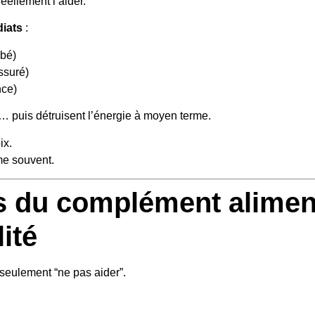
réellement l’aider.
iats
:
rbé)
ssuré)
nce)
t… puis détruisent l’énergie à moyen terme.
ix.
me souvent.
rs du complément alimen
ité
 seulement “ne pas aider”.