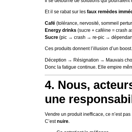
Il se détourne de solutions qui pourraient 
Et il se rabat sur les
faux remèdes imméd
Café
(tolérance, nervosité, sommeil pertu
Energy drinks
(sucre + caféine = crash a
Sucre
(pic → crash → re-pic → dépenda
Ces produits donnent l’illusion d’un boos
Déception → Résignation → Mauvais cho
Donc la fatigue continue. Elle empire mê
4. Nous, acteu
une responsabil
Vendre un produit inefficace, ce n’est pas
C’est
nuire
.