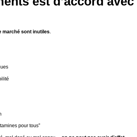
nts est d’accord avec 
e marché sont inutiles
.
ques
ilité
n
itamines pour tous”