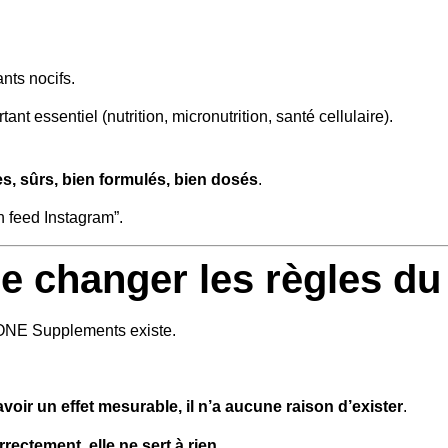
.
nts nocifs.
ant essentiel (nutrition, micronutrition, santé cellulaire).
es, sûrs, bien formulés, bien dosés
.
un feed Instagram”.
de changer les règles du
 ONE Supplements existe.
avoir un effet mesurable, il n’a aucune raison d’exister
.
rectement, elle ne sert à rien
.